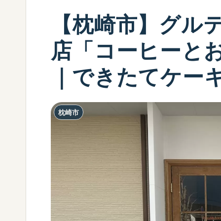
【枕崎市】グル
店「コーヒーとお
｜できたてケー
枕崎市