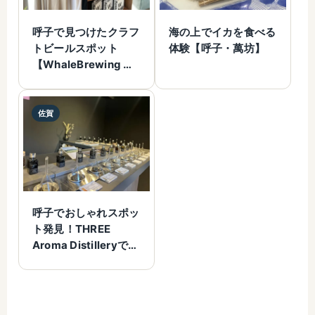
呼子で見つけたクラフ
海の上でイカを食べる
トビールスポット
体験【呼子・萬坊】
【WhaleBrewing 呼
子クラフトビール醸造
所】
佐賀
呼子でおしゃれスポッ
ト発見！THREE
Aroma Distilleryで香
り体験してきた