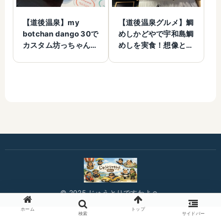
【道後温泉】my
【道後温泉グルメ】鯛
botchan dango 30で
めしかどやで宇和島鯛
カスタム坊っちゃん団
めしを実食！想像と違
子！30種類から選べ
ったけど大正解だった
る映えスイーツ体験
© 2025 じゅうとりですわよ☺️.
ホーム
トップ
検索
サイドバー