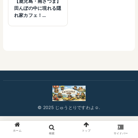
【鹿児島・南さつま】
田んぼの中に現れる隠
れ家カフェ！
books&cafe そらま
どに行ってきました
© 2025 じゅうとりですわよ☺️.
ホーム
トップ
検索
サイドバー